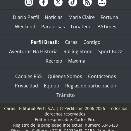
Diario Perfil
Noticias
Marie Claire
Fortuna
Weekend
Parabrisas
Lunateen
BATimes
Perfil Brasil:
Caras
Contigo
Aventuras Na Historia
Rolling Stone
Sport Buzz
Recreio
Maxima
Canales RSS
Quienes Somos
Contáctenos
Privacidad
Equipo
Reglas de participación
Tránsito
Caras - Editorial Perfil S.A.
| © Perfil.com 2006-2026 - Todos los
derechos reservados.
Editor responsable: Carlos Piro.
Registro de la propiedad intelectual número 5346433
Dirección:
California 2715
,
C1289ABI
,
CABA, Argentina
|