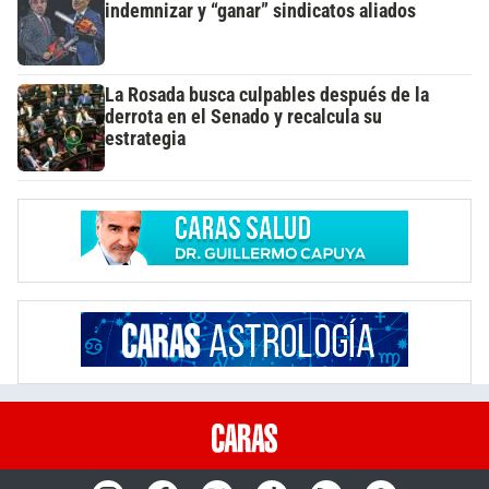
indemnizar y “ganar” sindicatos aliados
La Rosada busca culpables después de la
derrota en el Senado y recalcula su
estrategia