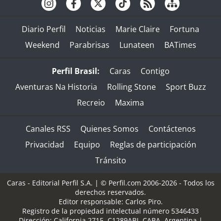
Diario Perfil
Noticias
Marie Claire
Fortuna
Weekend
Parabrisas
Lunateen
BATimes
Perfil Brasil:
Caras
Contigo
Aventuras Na Historia
Rolling Stone
Sport Buzz
Recreio
Maxima
Canales RSS
Quienes Somos
Contáctenos
Privacidad
Equipo
Reglas de participación
Tránsito
Caras - Editorial Perfil S.A.
| © Perfil.com 2006-2026 - Todos los
derechos reservados.
Editor responsable: Carlos Piro.
Registro de la propiedad intelectual número 5346433
Dirección:
California 2715
,
C1289ABI
,
CABA, Argentina
|