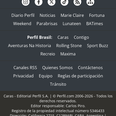
Diario Perfil
Noticias
Marie Claire
Fortuna
Weekend
Parabrisas
Lunateen
BATimes
Perfil Brasil:
Caras
Contigo
Aventuras Na Historia
Rolling Stone
Sport Buzz
Recreio
Maxima
Canales RSS
Quienes Somos
Contáctenos
Privacidad
Equipo
Reglas de participación
Tránsito
Caras - Editorial Perfil S.A.
| © Perfil.com 2006-2026 - Todos los
derechos reservados.
Editor responsable: Carlos Piro.
Registro de la propiedad intelectual número 5346433
Dirección:
California 2715
,
C1289ABI
,
CABA, Argentina
|