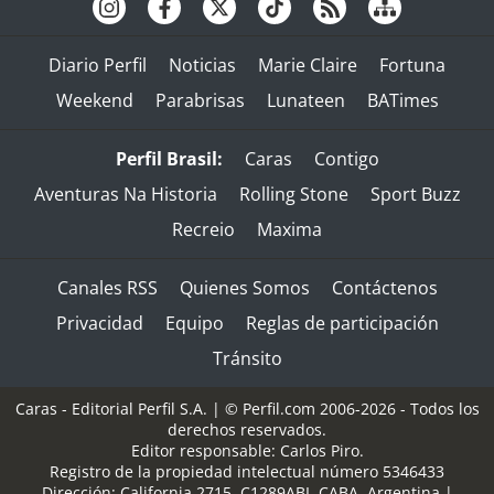
Diario Perfil
Noticias
Marie Claire
Fortuna
Weekend
Parabrisas
Lunateen
BATimes
Perfil Brasil:
Caras
Contigo
Aventuras Na Historia
Rolling Stone
Sport Buzz
Recreio
Maxima
Canales RSS
Quienes Somos
Contáctenos
Privacidad
Equipo
Reglas de participación
Tránsito
Caras - Editorial Perfil S.A.
| © Perfil.com 2006-2026 - Todos los
derechos reservados.
Editor responsable: Carlos Piro.
Registro de la propiedad intelectual número 5346433
Dirección:
California 2715
,
C1289ABI
,
CABA, Argentina
|