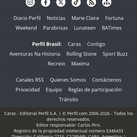
Diario Perfil
Noticias
Marie Claire
Fortuna
Weekend
Parabrisas
Lunateen
BATimes
Perfil Brasil:
Caras
Contigo
Aventuras Na Historia
Rolling Stone
Sport Buzz
Recreio
Maxima
Canales RSS
Quienes Somos
Contáctenos
Privacidad
Equipo
Reglas de participación
Tránsito
Caras - Editorial Perfil S.A.
| © Perfil.com 2006-2026 - Todos los
derechos reservados.
Editor responsable: Carlos Piro.
Registro de la propiedad intelectual número 5346433
Dirección:
California 2715
,
C1289ABI
,
CABA, Argentina
|