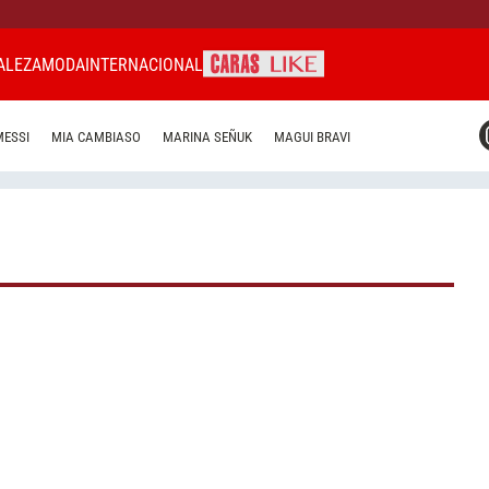
ALEZA
MODA
INTERNACIONAL
CARAS MIAMI
MESSI
MIA CAMBIASO
MARINA SEÑUK
MAGUI BRAVI
CARAS BRASIL
CARAS URUGUAY