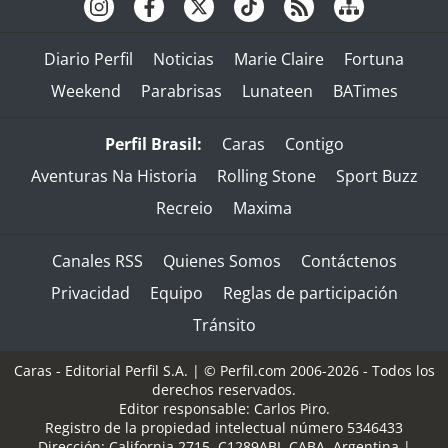
Diario Perfil
Noticias
Marie Claire
Fortuna
Weekend
Parabrisas
Lunateen
BATimes
Perfil Brasil:
Caras
Contigo
Aventuras Na Historia
Rolling Stone
Sport Buzz
Recreio
Maxima
Canales RSS
Quienes Somos
Contáctenos
Privacidad
Equipo
Reglas de participación
Tránsito
Caras - Editorial Perfil S.A.
| © Perfil.com 2006-2026 - Todos los
derechos reservados.
Editor responsable: Carlos Piro.
Registro de la propiedad intelectual número 5346433
Dirección:
California 2715
,
C1289ABI
,
CABA, Argentina
|