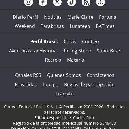
Diario Perfil
Noticias
Marie Claire
Fortuna
Weekend
Parabrisas
Lunateen
BATimes
Perfil Brasil:
Caras
Contigo
Aventuras Na Historia
Rolling Stone
Sport Buzz
Recreio
Maxima
Canales RSS
Quienes Somos
Contáctenos
Privacidad
Equipo
Reglas de participación
Tránsito
Caras - Editorial Perfil S.A.
| © Perfil.com 2006-2026 - Todos los
derechos reservados.
Editor responsable: Carlos Piro.
Registro de la propiedad intelectual número 5346433
Dirección:
California 2715
,
C1289ABI
,
CABA, Argentina
|