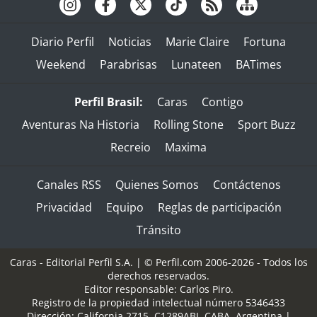
Diario Perfil
Noticias
Marie Claire
Fortuna
Weekend
Parabrisas
Lunateen
BATimes
Perfil Brasil:
Caras
Contigo
Aventuras Na Historia
Rolling Stone
Sport Buzz
Recreio
Maxima
Canales RSS
Quienes Somos
Contáctenos
Privacidad
Equipo
Reglas de participación
Tránsito
Caras - Editorial Perfil S.A.
| © Perfil.com 2006-2026 - Todos los
derechos reservados.
Editor responsable: Carlos Piro.
Registro de la propiedad intelectual número 5346433
Dirección:
California 2715
,
C1289ABI
,
CABA, Argentina
|