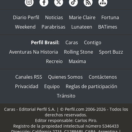
Diario Perfil
Noticias
Marie Claire
Fortuna
Weekend
Parabrisas
Lunateen
BATimes
Perfil Brasil:
Caras
Contigo
Aventuras Na Historia
Rolling Stone
Sport Buzz
Recreio
Maxima
Canales RSS
Quienes Somos
Contáctenos
Privacidad
Equipo
Reglas de participación
Tránsito
Caras - Editorial Perfil S.A.
| © Perfil.com 2006-2026 - Todos los
derechos reservados.
Editor responsable: Carlos Piro.
Registro de la propiedad intelectual número 5346433
Dirección:
California 2715
,
C1289ABI
,
CABA, Argentina
|