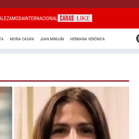
ALEZA
MODA
INTERNACIONAL
CARAS MIAMI
TA
MORIA CASÁN
JUAN MINUJÍN
HERMANA VERÓNICA
CARAS BRASIL
CARAS URUGUAY