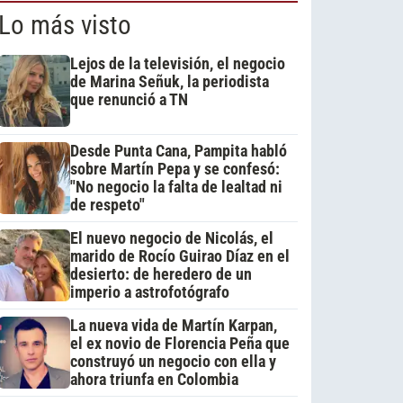
Lo más visto
Lejos de la televisión, el negocio
de Marina Señuk, la periodista
que renunció a TN
Desde Punta Cana, Pampita habló
sobre Martín Pepa y se confesó:
"No negocio la falta de lealtad ni
de respeto"
El nuevo negocio de Nicolás, el
marido de Rocío Guirao Díaz en el
desierto: de heredero de un
imperio a astrofotógrafo
La nueva vida de Martín Karpan,
el ex novio de Florencia Peña que
construyó un negocio con ella y
ahora triunfa en Colombia