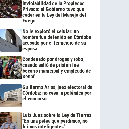
Inviolabilidad de la Propiedad
Privada: el Gobierno tuvo que
ceder en la Ley del Manejo del
Fuego
No le explotó el celular: un
hombre fue detenido en Córdoba
acusado por el femicidio de su
esposa
Condenado por drogas y robo,
cuando salió de prisión fue
becario municipal y empleado de
Senaf
Guillermo Arias, juez electoral de
Córdoba: no cesa la polémica por
el concurso
Luis Juez sobre la Ley de Tierras:
"Es una pelea que perdimos, no
fuimos inteligentes"