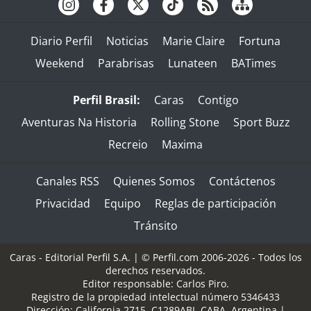
Diario Perfil
Noticias
Marie Claire
Fortuna
Weekend
Parabrisas
Lunateen
BATimes
Perfil Brasil:
Caras
Contigo
Aventuras Na Historia
Rolling Stone
Sport Buzz
Recreio
Maxima
Canales RSS
Quienes Somos
Contáctenos
Privacidad
Equipo
Reglas de participación
Tránsito
Caras - Editorial Perfil S.A.
| © Perfil.com 2006-2026 - Todos los
derechos reservados.
Editor responsable: Carlos Piro.
Registro de la propiedad intelectual número 5346433
Dirección:
California 2715
,
C1289ABI
,
CABA, Argentina
|