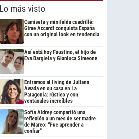
Lo más visto
Camiseta y minifalda cuadrillé:
Gime Accardi conquista España
con un original look en tendencia
Así está hoy Faustino, el hijo de
Eva Bargiela y Gianluca Simeone
Entramos al living de Juliana
Awada en su casa en La
Patagonia: rústico y con
ventanales increíbles
Sofía Aldrey compartió una
reflexión a un mes de ser madre
de Marco: “Fue aprender a
confiar”