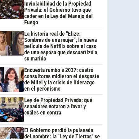
Inviolabilidad de la Propiedad
Privada: el Gobierno tuvo que
ceder en la Ley del Manejo del
Fuego
La historia real de "Elize:
Sombras de una mujer", la nueva
película de Netflix sobre el caso
de una esposa que descuartizó a
su marido
Encuesta rumbo a 2027: cuatro
consultoras midieron el desgaste
de Milei y la crisis de liderazgo
en el peronismo
Ley de Propiedad Privada: qué
senadores votaron a favor y
cuáles en contra
El Gobierno perdió la pulseada
del nombre: la "Ley de Tierras" se