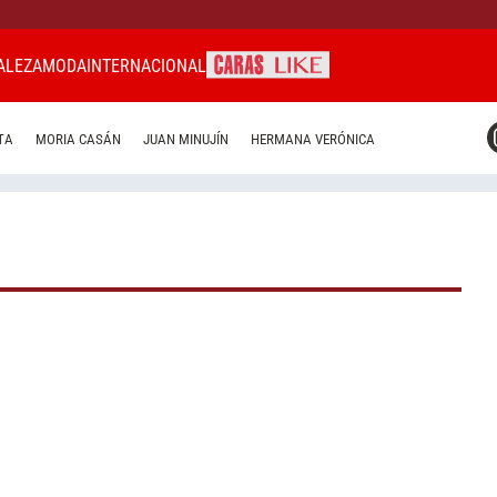
ALEZA
MODA
INTERNACIONAL
CARAS MIAMI
TA
MORIA CASÁN
JUAN MINUJÍN
HERMANA VERÓNICA
CARAS BRASIL
CARAS URUGUAY