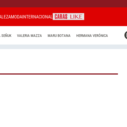
ALEZA
MODA
INTERNACIONAL
CARAS MIAMI
 SEÑUK
VALERIA MAZZA
MARU BOTANA
HERMANA VERÓNICA
CARAS BRASIL
CARAS URUGUAY