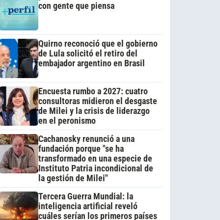
con gente que piensa
Quirno reconoció que el gobierno
de Lula solicitó el retiro del
embajador argentino en Brasil
Encuesta rumbo a 2027: cuatro
consultoras midieron el desgaste
de Milei y la crisis de liderazgo
en el peronismo
Cachanosky renunció a una
fundación porque "se ha
transformado en una especie de
Instituto Patria incondicional de
la gestión de Milei"
Tercera Guerra Mundial: la
inteligencia artificial reveló
cuáles serían los primeros países