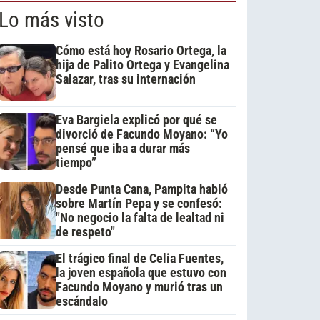
Lo más visto
Cómo está hoy Rosario Ortega, la
hija de Palito Ortega y Evangelina
Salazar, tras su internación
Eva Bargiela explicó por qué se
divorció de Facundo Moyano: “Yo
pensé que iba a durar más
tiempo”
Desde Punta Cana, Pampita habló
sobre Martín Pepa y se confesó:
"No negocio la falta de lealtad ni
de respeto"
El trágico final de Celia Fuentes,
la joven española que estuvo con
Facundo Moyano y murió tras un
escándalo