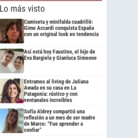
Lo más visto
Camiseta y minifalda cuadrillé:
Gime Accardi conquista España
con un original look en tendencia
Así está hoy Faustino, el hijo de
Eva Bargiela y Gianluca Simeone
Entramos al living de Juliana
Awada en su casa en La
Patagonia: rústico y con
ventanales increíbles
Sofía Aldrey compartió una
reflexión a un mes de ser madre
de Marco: “Fue aprender a
confiar”