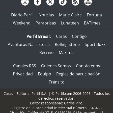
Diario Perfil
Noticias
Marie Claire
Fortuna
Weekend
Parabrisas
Lunateen
BATimes
Perfil Brasil:
Caras
Contigo
Aventuras Na Historia
Rolling Stone
Sport Buzz
Recreio
Maxima
Canales RSS
Quienes Somos
Contáctenos
Privacidad
Equipo
Reglas de participación
Tránsito
Caras - Editorial Perfil S.A.
| © Perfil.com 2006-2026 - Todos los
derechos reservados.
Editor responsable: Carlos Piro.
Registro de la propiedad intelectual número 5346433
Dirección:
California 2715
,
C1289ABI
,
CABA, Argentina
|