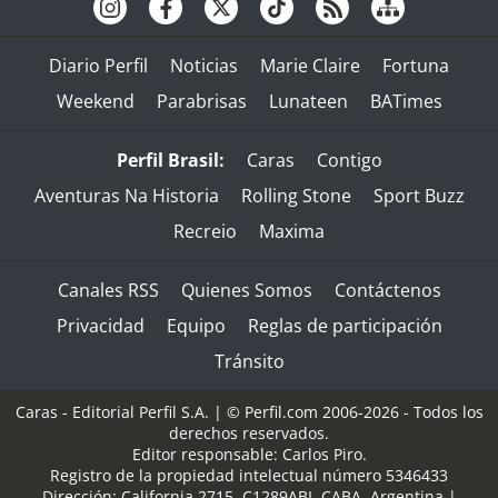
Diario Perfil
Noticias
Marie Claire
Fortuna
Weekend
Parabrisas
Lunateen
BATimes
Perfil Brasil:
Caras
Contigo
Aventuras Na Historia
Rolling Stone
Sport Buzz
Recreio
Maxima
Canales RSS
Quienes Somos
Contáctenos
Privacidad
Equipo
Reglas de participación
Tránsito
Caras - Editorial Perfil S.A.
| © Perfil.com 2006-2026 - Todos los
derechos reservados.
Editor responsable: Carlos Piro.
Registro de la propiedad intelectual número 5346433
Dirección:
California 2715
,
C1289ABI
,
CABA, Argentina
|