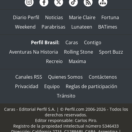
Diario Perfil
Noticias
Marie Claire
Fortuna
Weekend
Parabrisas
Lunateen
BATimes
Perfil Brasil:
Caras
Contigo
Aventuras Na Historia
Rolling Stone
Sport Buzz
Recreio
Maxima
Canales RSS
Quienes Somos
Contáctenos
Privacidad
Equipo
Reglas de participación
Tránsito
Caras - Editorial Perfil S.A.
| © Perfil.com 2006-2026 - Todos los
derechos reservados.
Editor responsable: Carlos Piro.
Registro de la propiedad intelectual número 5346433
Dirección:
California 2715
,
C1289ABI
,
CABA, Argentina
|