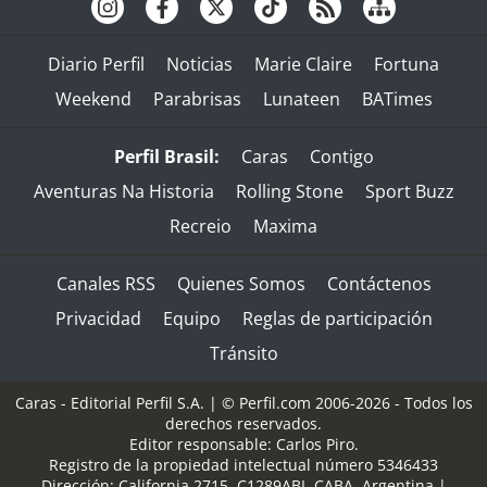
Diario Perfil
Noticias
Marie Claire
Fortuna
Weekend
Parabrisas
Lunateen
BATimes
Perfil Brasil:
Caras
Contigo
Aventuras Na Historia
Rolling Stone
Sport Buzz
Recreio
Maxima
Canales RSS
Quienes Somos
Contáctenos
Privacidad
Equipo
Reglas de participación
Tránsito
Caras - Editorial Perfil S.A.
| © Perfil.com 2006-2026 - Todos los
derechos reservados.
Editor responsable: Carlos Piro.
Registro de la propiedad intelectual número 5346433
Dirección:
California 2715
,
C1289ABI
,
CABA, Argentina
|