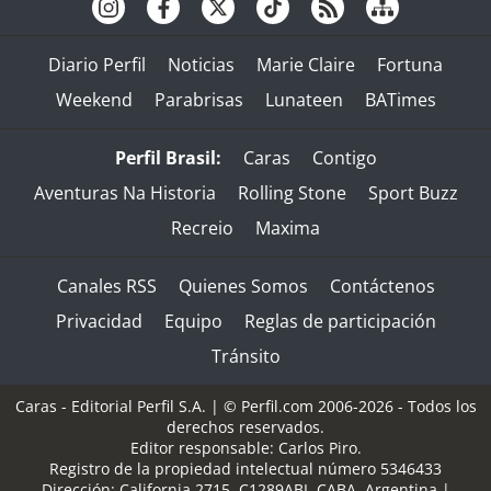
Diario Perfil
Noticias
Marie Claire
Fortuna
Weekend
Parabrisas
Lunateen
BATimes
Perfil Brasil:
Caras
Contigo
Aventuras Na Historia
Rolling Stone
Sport Buzz
Recreio
Maxima
Canales RSS
Quienes Somos
Contáctenos
Privacidad
Equipo
Reglas de participación
Tránsito
Caras - Editorial Perfil S.A.
| © Perfil.com 2006-2026 - Todos los
derechos reservados.
Editor responsable: Carlos Piro.
Registro de la propiedad intelectual número 5346433
Dirección:
California 2715
,
C1289ABI
,
CABA, Argentina
|