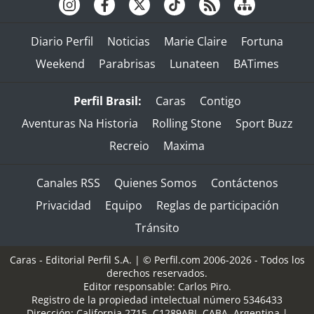
Diario Perfil
Noticias
Marie Claire
Fortuna
Weekend
Parabrisas
Lunateen
BATimes
Perfil Brasil:
Caras
Contigo
Aventuras Na Historia
Rolling Stone
Sport Buzz
Recreio
Maxima
Canales RSS
Quienes Somos
Contáctenos
Privacidad
Equipo
Reglas de participación
Tránsito
Caras - Editorial Perfil S.A.
| © Perfil.com 2006-2026 - Todos los
derechos reservados.
Editor responsable: Carlos Piro.
Registro de la propiedad intelectual número 5346433
Dirección:
California 2715
,
C1289ABI
,
CABA, Argentina
|