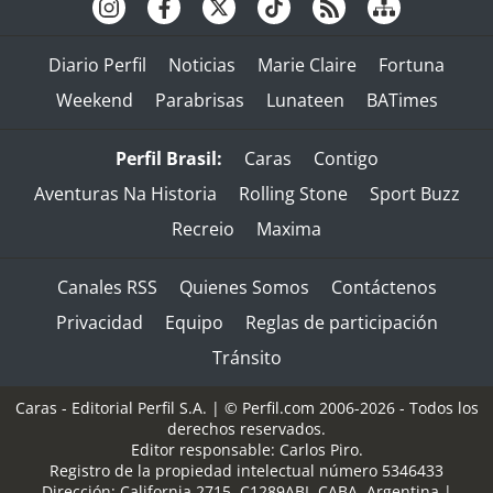
Diario Perfil
Noticias
Marie Claire
Fortuna
Weekend
Parabrisas
Lunateen
BATimes
Perfil Brasil:
Caras
Contigo
Aventuras Na Historia
Rolling Stone
Sport Buzz
Recreio
Maxima
Canales RSS
Quienes Somos
Contáctenos
Privacidad
Equipo
Reglas de participación
Tránsito
Caras - Editorial Perfil S.A.
| © Perfil.com 2006-2026 - Todos los
derechos reservados.
Editor responsable: Carlos Piro.
Registro de la propiedad intelectual número 5346433
Dirección:
California 2715
,
C1289ABI
,
CABA, Argentina
|