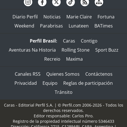
Diario Perfil
Noticias
Marie Claire
Fortuna
Weekend
Parabrisas
Lunateen
BATimes
Perfil Brasil:
Caras
Contigo
Aventuras Na Historia
Rolling Stone
Sport Buzz
Recreio
Maxima
Canales RSS
Quienes Somos
Contáctenos
Privacidad
Equipo
Reglas de participación
Tránsito
Caras - Editorial Perfil S.A.
| © Perfil.com 2006-2026 - Todos los
derechos reservados.
Editor responsable: Carlos Piro.
Registro de la propiedad intelectual número 5346433
Dirección:
California 2715
,
C1289ABI
,
CABA, Argentina
|