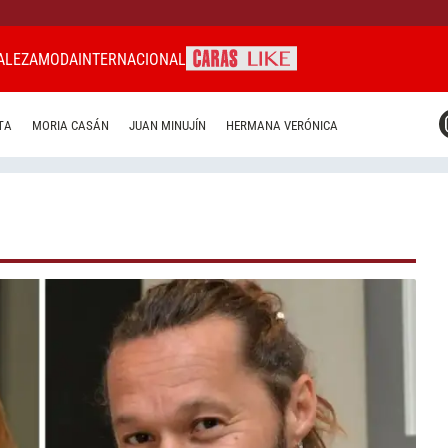
ALEZA
MODA
INTERNACIONAL
CARAS MIAMI
TA
MORIA CASÁN
JUAN MINUJÍN
HERMANA VERÓNICA
CARAS BRASIL
CARAS URUGUAY