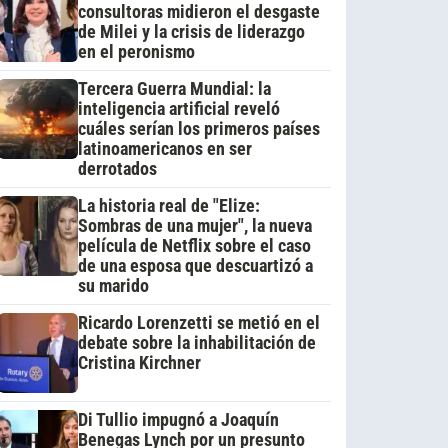
consultoras midieron el desgaste
de Milei y la crisis de liderazgo
en el peronismo
Tercera Guerra Mundial: la
inteligencia artificial reveló
cuáles serían los primeros países
latinoamericanos en ser
derrotados
La historia real de "Elize:
Sombras de una mujer", la nueva
película de Netflix sobre el caso
de una esposa que descuartizó a
su marido
Ricardo Lorenzetti se metió en el
debate sobre la inhabilitación de
Cristina Kirchner
Di Tullio impugnó a Joaquín
Benegas Lynch por un presunto