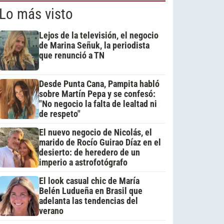
Lo más visto
Lejos de la televisión, el negocio
de Marina Señuk, la periodista
que renunció a TN
Desde Punta Cana, Pampita habló
sobre Martín Pepa y se confesó:
"No negocio la falta de lealtad ni
de respeto"
El nuevo negocio de Nicolás, el
marido de Rocío Guirao Díaz en el
desierto: de heredero de un
imperio a astrofotógrafo
El look casual chic de María
Belén Ludueña en Brasil que
adelanta las tendencias del
verano