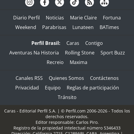
Diario Perfil
Noticias
Marie Claire
Fortuna
Weekend
Parabrisas
Lunateen
BATimes
Perfil Brasil:
Caras
Contigo
Aventuras Na Historia
Rolling Stone
Sport Buzz
Recreio
Maxima
Canales RSS
Quienes Somos
Contáctenos
Privacidad
Equipo
Reglas de participación
Tránsito
Caras - Editorial Perfil S.A.
| © Perfil.com 2006-2026 - Todos los
derechos reservados.
Editor responsable: Carlos Piro.
Registro de la propiedad intelectual número 5346433
Dirección:
California 2715
,
C1289ABI
,
CABA, Argentina
|