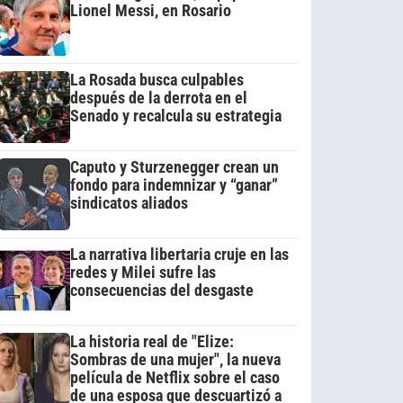
Lionel Messi, en Rosario
La Rosada busca culpables
después de la derrota en el
Senado y recalcula su estrategia
Caputo y Sturzenegger crean un
fondo para indemnizar y “ganar”
sindicatos aliados
La narrativa libertaria cruje en las
redes y Milei sufre las
consecuencias del desgaste
La historia real de "Elize:
Sombras de una mujer", la nueva
película de Netflix sobre el caso
de una esposa que descuartizó a