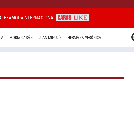
ALEZA
MODA
INTERNACIONAL
CARAS MIAMI
TA
MORIA CASÁN
JUAN MINUJÍN
HERMANA VERÓNICA
CARAS BRASIL
CARAS URUGUAY