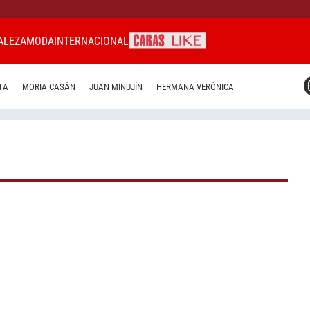
ALEZA
MODA
INTERNACIONAL
CARAS MIAMI
TA
MORIA CASÁN
JUAN MINUJÍN
HERMANA VERÓNICA
CARAS BRASIL
CARAS URUGUAY