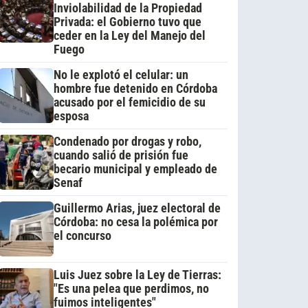
Inviolabilidad de la Propiedad
Privada: el Gobierno tuvo que
ceder en la Ley del Manejo del
Fuego
No le explotó el celular: un
hombre fue detenido en Córdoba
acusado por el femicidio de su
esposa
Condenado por drogas y robo,
cuando salió de prisión fue
becario municipal y empleado de
Senaf
Guillermo Arias, juez electoral de
Córdoba: no cesa la polémica por
el concurso
Luis Juez sobre la Ley de Tierras:
"Es una pelea que perdimos, no
fuimos inteligentes"