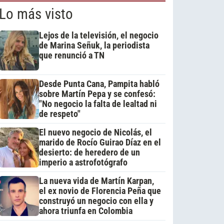
Lo más visto
Lejos de la televisión, el negocio
de Marina Señuk, la periodista
que renunció a TN
Desde Punta Cana, Pampita habló
sobre Martín Pepa y se confesó:
"No negocio la falta de lealtad ni
de respeto"
El nuevo negocio de Nicolás, el
marido de Rocío Guirao Díaz en el
desierto: de heredero de un
imperio a astrofotógrafo
La nueva vida de Martín Karpan,
el ex novio de Florencia Peña que
construyó un negocio con ella y
ahora triunfa en Colombia