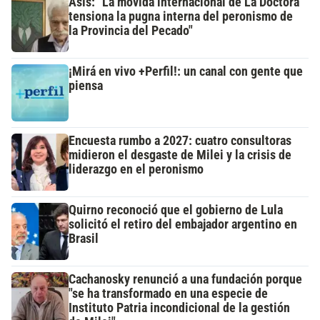
Asís: "La movida internacional de La Doctora
tensiona la pugna interna del peronismo de
la Provincia del Pecado"
¡Mirá en vivo +Perfil!: un canal con gente que
piensa
Encuesta rumbo a 2027: cuatro consultoras
midieron el desgaste de Milei y la crisis de
liderazgo en el peronismo
Quirno reconoció que el gobierno de Lula
solicitó el retiro del embajador argentino en
Brasil
Cachanosky renunció a una fundación porque
"se ha transformado en una especie de
Instituto Patria incondicional de la gestión