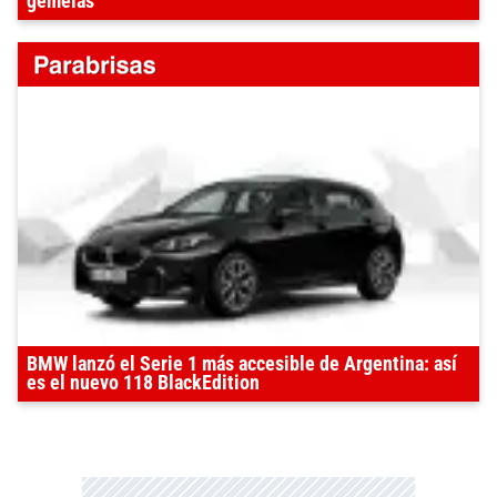
gemelas
BMW lanzó el Serie 1 más accesible de Argentina: así
es el nuevo 118 BlackEdition