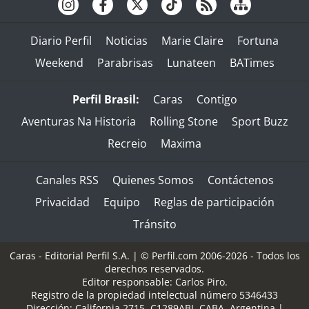
Diario Perfil
Noticias
Marie Claire
Fortuna
Weekend
Parabrisas
Lunateen
BATimes
Perfil Brasil:
Caras
Contigo
Aventuras Na Historia
Rolling Stone
Sport Buzz
Recreio
Maxima
Canales RSS
Quienes Somos
Contáctenos
Privacidad
Equipo
Reglas de participación
Tránsito
Caras - Editorial Perfil S.A.
| © Perfil.com 2006-2026 - Todos los
derechos reservados.
Editor responsable: Carlos Piro.
Registro de la propiedad intelectual número 5346433
Dirección:
California 2715
,
C1289ABI
,
CABA, Argentina
|