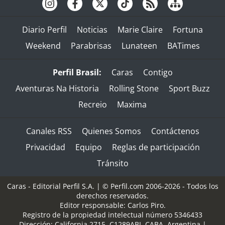
Diario Perfil
Noticias
Marie Claire
Fortuna
Weekend
Parabrisas
Lunateen
BATimes
Perfil Brasil:
Caras
Contigo
Aventuras Na Historia
Rolling Stone
Sport Buzz
Recreio
Maxima
Canales RSS
Quienes Somos
Contáctenos
Privacidad
Equipo
Reglas de participación
Tránsito
Caras - Editorial Perfil S.A.
| © Perfil.com 2006-2026 - Todos los
derechos reservados.
Editor responsable: Carlos Piro.
Registro de la propiedad intelectual número 5346433
Dirección:
California 2715
,
C1289ABI
,
CABA, Argentina
|