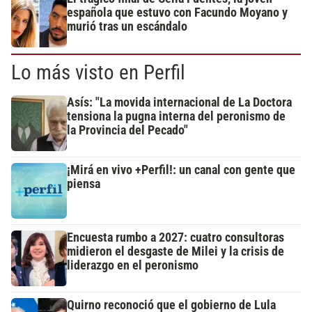
española que estuvo con Facundo Moyano y
murió tras un escándalo
Lo más visto en Perfil
Asís: "La movida internacional de La Doctora
tensiona la pugna interna del peronismo de
la Provincia del Pecado"
¡Mirá en vivo +Perfil!: un canal con gente que
piensa
Encuesta rumbo a 2027: cuatro consultoras
midieron el desgaste de Milei y la crisis de
liderazgo en el peronismo
Quirno reconoció que el gobierno de Lula