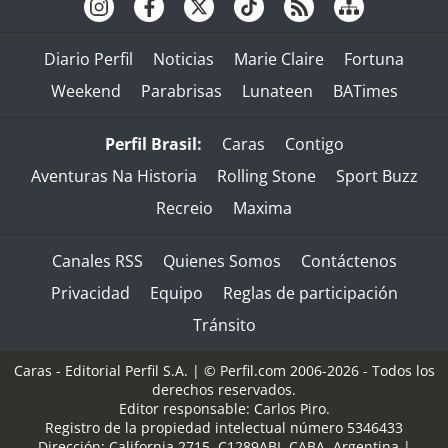
Diario Perfil
Noticias
Marie Claire
Fortuna
Weekend
Parabrisas
Lunateen
BATimes
Perfil Brasil:
Caras
Contigo
Aventuras Na Historia
Rolling Stone
Sport Buzz
Recreio
Maxima
Canales RSS
Quienes Somos
Contáctenos
Privacidad
Equipo
Reglas de participación
Tránsito
Caras - Editorial Perfil S.A.
| © Perfil.com 2006-2026 - Todos los
derechos reservados.
Editor responsable: Carlos Piro.
Registro de la propiedad intelectual número 5346433
Dirección:
California 2715
,
C1289ABI
,
CABA, Argentina
|