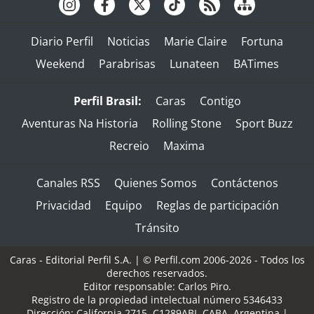
Diario Perfil
Noticias
Marie Claire
Fortuna
Weekend
Parabrisas
Lunateen
BATimes
Perfil Brasil:
Caras
Contigo
Aventuras Na Historia
Rolling Stone
Sport Buzz
Recreio
Maxima
Canales RSS
Quienes Somos
Contáctenos
Privacidad
Equipo
Reglas de participación
Tránsito
Caras - Editorial Perfil S.A.
| © Perfil.com 2006-2026 - Todos los
derechos reservados.
Editor responsable: Carlos Piro.
Registro de la propiedad intelectual número 5346433
Dirección:
California 2715
,
C1289ABI
,
CABA, Argentina
|