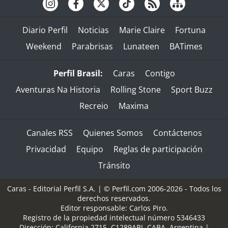
Diario Perfil
Noticias
Marie Claire
Fortuna
Weekend
Parabrisas
Lunateen
BATimes
Perfil Brasil:
Caras
Contigo
Aventuras Na Historia
Rolling Stone
Sport Buzz
Recreio
Maxima
Canales RSS
Quienes Somos
Contáctenos
Privacidad
Equipo
Reglas de participación
Tránsito
Caras - Editorial Perfil S.A.
| © Perfil.com 2006-2026 - Todos los
derechos reservados.
Editor responsable: Carlos Piro.
Registro de la propiedad intelectual número 5346433
Dirección:
California 2715
,
C1289ABI
,
CABA, Argentina
|