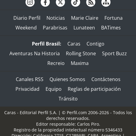
Diario Perfil
Noticias
Marie Claire
Fortuna
Weekend
Parabrisas
Lunateen
BATimes
Perfil Brasil:
Caras
Contigo
Aventuras Na Historia
Rolling Stone
Sport Buzz
Recreio
Maxima
Canales RSS
Quienes Somos
Contáctenos
Privacidad
Equipo
Reglas de participación
Tránsito
Caras - Editorial Perfil S.A.
| © Perfil.com 2006-2026 - Todos los
derechos reservados.
Editor responsable: Carlos Piro.
Registro de la propiedad intelectual número 5346433
Dirección:
California 2715
,
C1289ABI
,
CABA, Argentina
|