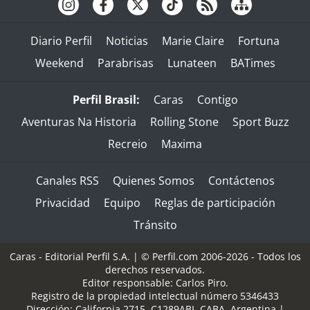
Diario Perfil
Noticias
Marie Claire
Fortuna
Weekend
Parabrisas
Lunateen
BATimes
Perfil Brasil:
Caras
Contigo
Aventuras Na Historia
Rolling Stone
Sport Buzz
Recreio
Maxima
Canales RSS
Quienes Somos
Contáctenos
Privacidad
Equipo
Reglas de participación
Tránsito
Caras - Editorial Perfil S.A.
| © Perfil.com 2006-2026 - Todos los
derechos reservados.
Editor responsable: Carlos Piro.
Registro de la propiedad intelectual número 5346433
Dirección:
California 2715
,
C1289ABI
,
CABA, Argentina
|