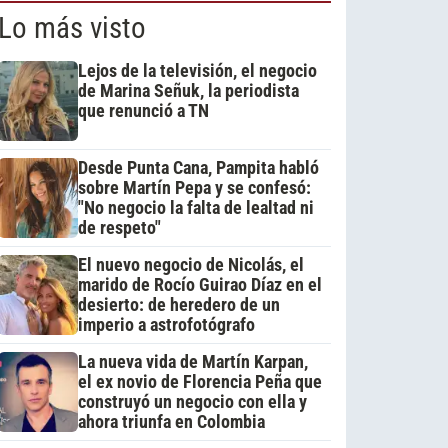
Lo más visto
Lejos de la televisión, el negocio
de Marina Señuk, la periodista
que renunció a TN
Desde Punta Cana, Pampita habló
sobre Martín Pepa y se confesó:
"No negocio la falta de lealtad ni
de respeto"
El nuevo negocio de Nicolás, el
marido de Rocío Guirao Díaz en el
desierto: de heredero de un
imperio a astrofotógrafo
La nueva vida de Martín Karpan,
el ex novio de Florencia Peña que
construyó un negocio con ella y
ahora triunfa en Colombia