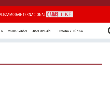
ALEZA
MODA
INTERNACIONAL
CARAS MIAMI
TA
MORIA CASÁN
JUAN MINUJÍN
HERMANA VERÓNICA
CARAS BRASIL
CARAS URUGUAY