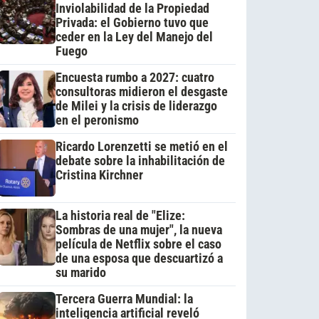
Inviolabilidad de la Propiedad
Privada: el Gobierno tuvo que
ceder en la Ley del Manejo del
Fuego
Encuesta rumbo a 2027: cuatro
consultoras midieron el desgaste
de Milei y la crisis de liderazgo
en el peronismo
Ricardo Lorenzetti se metió en el
debate sobre la inhabilitación de
Cristina Kirchner
La historia real de "Elize:
Sombras de una mujer", la nueva
película de Netflix sobre el caso
de una esposa que descuartizó a
su marido
Tercera Guerra Mundial: la
inteligencia artificial reveló