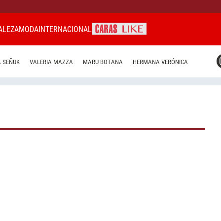
ALEZA
MODA
INTERNACIONAL
CARAS MIAMI
 SEÑUK
VALERIA MAZZA
MARU BOTANA
HERMANA VERÓNICA
CARAS BRASIL
CARAS URUGUAY