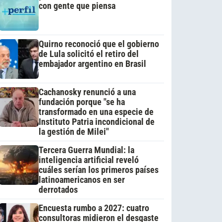
con gente que piensa
Quirno reconoció que el gobierno
de Lula solicitó el retiro del
embajador argentino en Brasil
Cachanosky renunció a una
fundación porque "se ha
transformado en una especie de
Instituto Patria incondicional de
la gestión de Milei"
Tercera Guerra Mundial: la
inteligencia artificial reveló
cuáles serían los primeros países
latinoamericanos en ser
derrotados
Encuesta rumbo a 2027: cuatro
consultoras midieron el desgaste