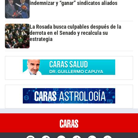
indemnizar y “ganar” sindicatos aliados
La Rosada busca culpables después de la
derrota en el Senado y recalcula su
estrategia