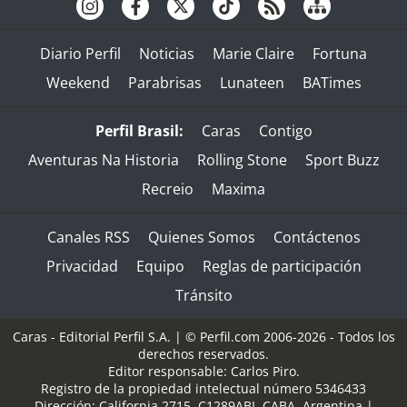
Diario Perfil
Noticias
Marie Claire
Fortuna
Weekend
Parabrisas
Lunateen
BATimes
Perfil Brasil:
Caras
Contigo
Aventuras Na Historia
Rolling Stone
Sport Buzz
Recreio
Maxima
Canales RSS
Quienes Somos
Contáctenos
Privacidad
Equipo
Reglas de participación
Tránsito
Caras - Editorial Perfil S.A.
| © Perfil.com 2006-2026 - Todos los
derechos reservados.
Editor responsable: Carlos Piro.
Registro de la propiedad intelectual número 5346433
Dirección:
California 2715
,
C1289ABI
,
CABA, Argentina
|