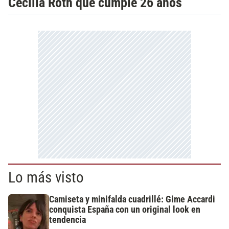
Cecilia Roth que cumple 26 años
Lo más visto
Camiseta y minifalda cuadrillé: Gime Accardi
conquista España con un original look en
tendencia