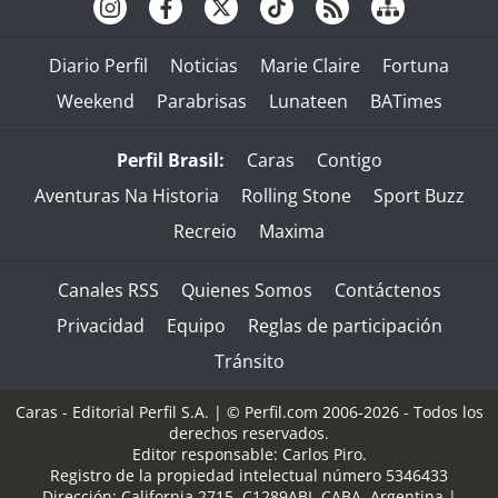
Diario Perfil
Noticias
Marie Claire
Fortuna
Weekend
Parabrisas
Lunateen
BATimes
Perfil Brasil:
Caras
Contigo
Aventuras Na Historia
Rolling Stone
Sport Buzz
Recreio
Maxima
Canales RSS
Quienes Somos
Contáctenos
Privacidad
Equipo
Reglas de participación
Tránsito
Caras - Editorial Perfil S.A.
| © Perfil.com 2006-2026 - Todos los
derechos reservados.
Editor responsable: Carlos Piro.
Registro de la propiedad intelectual número 5346433
Dirección:
California 2715
,
C1289ABI
,
CABA, Argentina
|