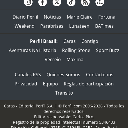
Diario Perfil
Noticias
Marie Claire
Fortuna
Weekend
Parabrisas
Lunateen
BATimes
Perfil Brasil:
Caras
Contigo
Aventuras Na Historia
Rolling Stone
Sport Buzz
Recreio
Maxima
Canales RSS
Quienes Somos
Contáctenos
Privacidad
Equipo
Reglas de participación
Tránsito
Caras - Editorial Perfil S.A.
| © Perfil.com 2006-2026 - Todos los
derechos reservados.
Editor responsable: Carlos Piro.
Registro de la propiedad intelectual número 5346433
Dirección:
California 2715
,
C1289ABI
,
CABA, Argentina
|