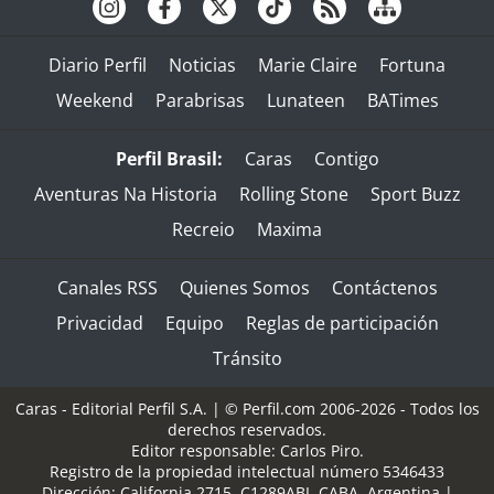
Diario Perfil
Noticias
Marie Claire
Fortuna
Weekend
Parabrisas
Lunateen
BATimes
Perfil Brasil:
Caras
Contigo
Aventuras Na Historia
Rolling Stone
Sport Buzz
Recreio
Maxima
Canales RSS
Quienes Somos
Contáctenos
Privacidad
Equipo
Reglas de participación
Tránsito
Caras - Editorial Perfil S.A.
| © Perfil.com 2006-2026 - Todos los
derechos reservados.
Editor responsable: Carlos Piro.
Registro de la propiedad intelectual número 5346433
Dirección:
California 2715
,
C1289ABI
,
CABA, Argentina
|