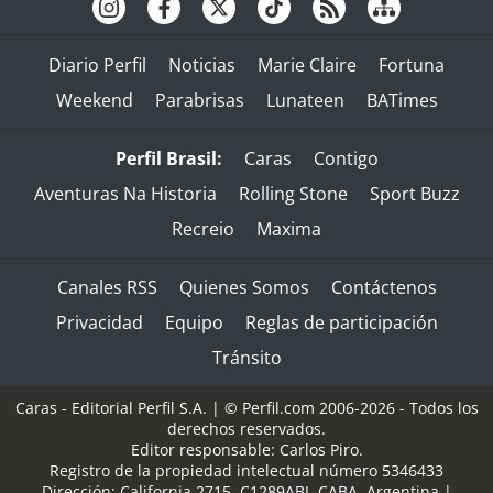
Diario Perfil
Noticias
Marie Claire
Fortuna
Weekend
Parabrisas
Lunateen
BATimes
Perfil Brasil:
Caras
Contigo
Aventuras Na Historia
Rolling Stone
Sport Buzz
Recreio
Maxima
Canales RSS
Quienes Somos
Contáctenos
Privacidad
Equipo
Reglas de participación
Tránsito
Caras - Editorial Perfil S.A.
| © Perfil.com 2006-2026 - Todos los
derechos reservados.
Editor responsable: Carlos Piro.
Registro de la propiedad intelectual número 5346433
Dirección:
California 2715
,
C1289ABI
,
CABA, Argentina
|