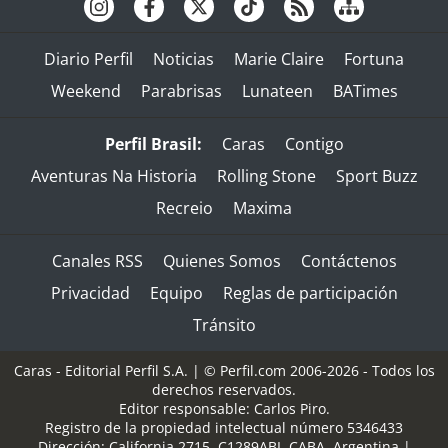
Diario Perfil
Noticias
Marie Claire
Fortuna
Weekend
Parabrisas
Lunateen
BATimes
Perfil Brasil:
Caras
Contigo
Aventuras Na Historia
Rolling Stone
Sport Buzz
Recreio
Maxima
Canales RSS
Quienes Somos
Contáctenos
Privacidad
Equipo
Reglas de participación
Tránsito
Caras - Editorial Perfil S.A.
| © Perfil.com 2006-2026 - Todos los
derechos reservados.
Editor responsable: Carlos Piro.
Registro de la propiedad intelectual número 5346433
Dirección:
California 2715
,
C1289ABI
,
CABA, Argentina
|