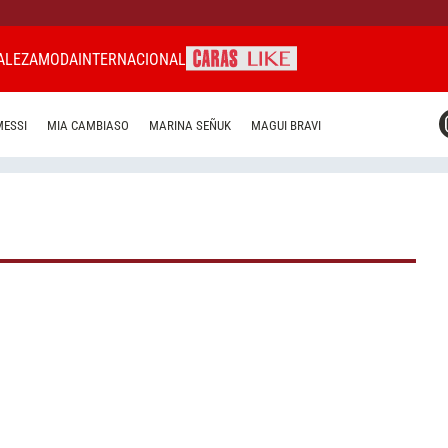
ALEZA
MODA
INTERNACIONAL
CARAS MIAMI
MESSI
MIA CAMBIASO
MARINA SEÑUK
MAGUI BRAVI
CARAS BRASIL
CARAS URUGUAY