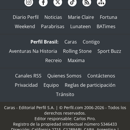
Diario Perfil
Noticias
Marie Claire
Fortuna
Weekend
Parabrisas
Lunateen
BATimes
Perfil Brasil:
Caras
Contigo
Aventuras Na Historia
Rolling Stone
Sport Buzz
Recreio
Maxima
Canales RSS
Quienes Somos
Contáctenos
Privacidad
Equipo
Reglas de participación
Tránsito
Caras - Editorial Perfil S.A.
| © Perfil.com 2006-2026 - Todos los
derechos reservados.
Editor responsable: Carlos Piro.
Registro de la propiedad intelectual número 5346433
Dirección:
California 2715
,
C1289ABI
,
CABA, Argentina
|