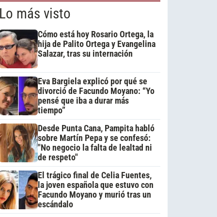
Lo más visto
Cómo está hoy Rosario Ortega, la
hija de Palito Ortega y Evangelina
Salazar, tras su internación
Eva Bargiela explicó por qué se
divorció de Facundo Moyano: “Yo
pensé que iba a durar más
tiempo”
Desde Punta Cana, Pampita habló
sobre Martín Pepa y se confesó:
"No negocio la falta de lealtad ni
de respeto"
El trágico final de Celia Fuentes,
la joven española que estuvo con
Facundo Moyano y murió tras un
escándalo