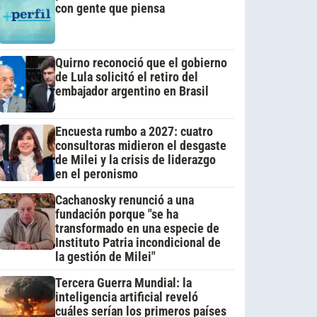
con gente que piensa
Quirno reconoció que el gobierno
de Lula solicitó el retiro del
embajador argentino en Brasil
Encuesta rumbo a 2027: cuatro
consultoras midieron el desgaste
de Milei y la crisis de liderazgo
en el peronismo
Cachanosky renunció a una
fundación porque "se ha
transformado en una especie de
Instituto Patria incondicional de
la gestión de Milei"
Tercera Guerra Mundial: la
inteligencia artificial reveló
cuáles serían los primeros países