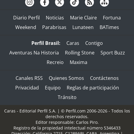
Diario Perfil
Noticias
Marie Claire
Fortuna
Weekend
Parabrisas
Lunateen
BATimes
Perfil Brasil:
Caras
Contigo
Aventuras Na Historia
Rolling Stone
Sport Buzz
Recreio
Maxima
Canales RSS
Quienes Somos
Contáctenos
Privacidad
Equipo
Reglas de participación
Tránsito
Caras - Editorial Perfil S.A.
| © Perfil.com 2006-2026 - Todos los
derechos reservados.
Editor responsable: Carlos Piro.
Registro de la propiedad intelectual número 5346433
Dirección:
California 2715
,
C1289ABI
,
CABA, Argentina
|