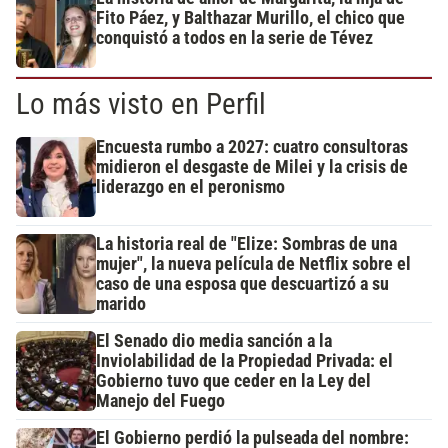
Fito Páez, y Balthazar Murillo, el chico que
conquistó a todos en la serie de Tévez
Lo más visto en Perfil
Encuesta rumbo a 2027: cuatro consultoras
midieron el desgaste de Milei y la crisis de
liderazgo en el peronismo
La historia real de "Elize: Sombras de una
mujer", la nueva película de Netflix sobre el
caso de una esposa que descuartizó a su
marido
El Senado dio media sanción a la
Inviolabilidad de la Propiedad Privada: el
Gobierno tuvo que ceder en la Ley del
Manejo del Fuego
El Gobierno perdió la pulseada del nombre: