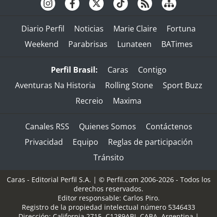
Diario Perfil
Noticias
Marie Claire
Fortuna
Weekend
Parabrisas
Lunateen
BATimes
Perfil Brasil:
Caras
Contigo
Aventuras Na Historia
Rolling Stone
Sport Buzz
Recreio
Maxima
Canales RSS
Quienes Somos
Contáctenos
Privacidad
Equipo
Reglas de participación
Tránsito
Caras - Editorial Perfil S.A.
| © Perfil.com 2006-2026 - Todos los
derechos reservados.
Editor responsable: Carlos Piro.
Registro de la propiedad intelectual número 5346433
Dirección:
California 2715
,
C1289ABI
,
CABA, Argentina
|